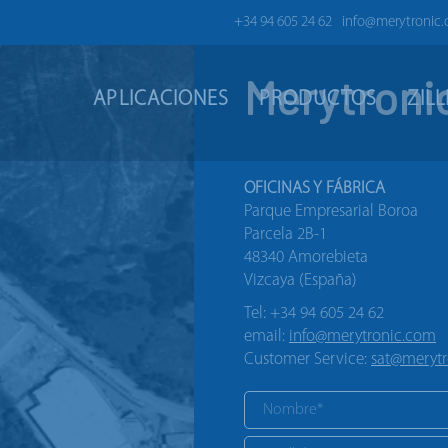
+34 94 605 24 62
info@merytronic
Merytroni
APLICACIONES
PRODUCTOS
ZIL
OFICINAS Y FÁBRICA
Parque Empresarial Boroa
Parcela 2B-1
48340 Amorebieta
Vizcaya (España)
Tel: +34 94 605 24 62
email:
info@merytronic.com
Customer Service:
sat@meryt