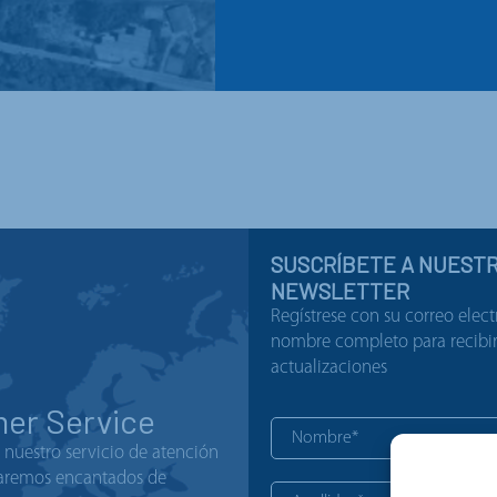
SUSCRÍBETE A NUEST
NEWSLETTER
Regístrese con su correo elect
nombre completo para recibir 
actualizaciones
er Service
nuestro servicio de atención
staremos encantados de