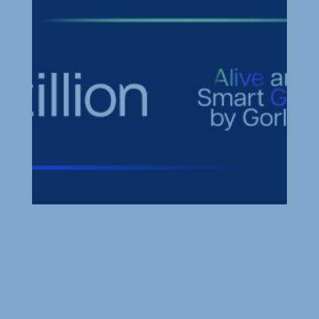
CI vs. PI-3 pour l’identification des câbles
et des phases: Quand utiliser chaque
solution?
Chez Merytronic, nous proposons deux dispositifs
totalement fiables pour l’identification des phases et
des câbles...
Présentation de Zillion, notre nouvel
écosystème de réseaux intelligents
Chez Gorlan, nous franchissons aujourd’hui une
étape décisive vers l’avenir. Nous vous présentons
Zillion, notre...