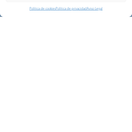
Política de cookies
Política de privacidad
Aviso Legal
Memoria de sostenibilidad 2025
En Gorlan, hoy damos un paso decisivo
hacia el futuro. Presentamos Zillion, nuestra
nueva marca:...
HAZITEK Programa de ayudas de
apoyo a la I+D empresarial (ZL-