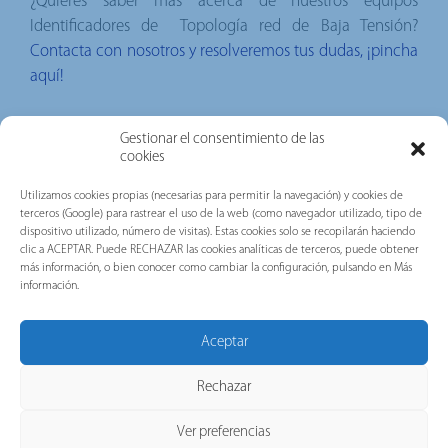
¿Quieres saber más acerca de nuestros equipos
Identificadores de Topología red de Baja Tensión?
Contacta con nosotros y resolveremos tus dudas, ¡pincha
aquí!
Noticias Relacionadas
Gestionar el consentimiento de las
cookies
Utilizamos cookies propias (necesarias para permitir la navegación) y cookies de
terceros (Google) para rastrear el uso de la web (como navegador utilizado, tipo de
dispositivo utilizado, número de visitas). Estas cookies solo se recopilarán haciendo
clic a ACEPTAR. Puede RECHAZAR las cookies analíticas de terceros, puede obtener
más información, o bien conocer como cambiar la configuración, pulsando en Más
información.
Aceptar
Rechazar
Ver preferencias