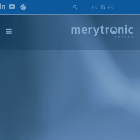
EN
ES
FR