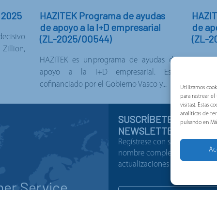
 2025
HAZITEK Programa de ayudas
HAZIT
de apoyo a la I+D empresarial
de apo
ecisivo
(ZL-2025/00544)
(ZL-2
illion,
HAZITEK es un programa de ayudas de
HAZITE
apoyo a la I+D empresarial. Está
apoyo
cofinanciado por el Gobierno Vasco y...
cofinan
Utilizamos cook
para rastrear e
visitas). Estas
analíticas de t
SUSCRÍBETE A NUEST
pulsando en Má
NEWSLETTER
Regístrese con su correo elect
Ac
nombre completo para recibir 
actualizaciones
er Service
nuestro servicio de atención
staremos encantados de