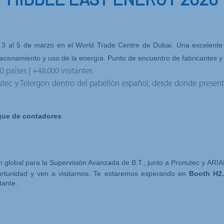
 3 al 5 de marzo en el World Trade Centre de Dubai. Una excelente
macenamiento y uso de la energía. Punto de encuentro de fabricantes 
 países | +48.000 visitantes
nutec y Telergon dentro del pabellón español, desde donde presen
gue de contadores
ón global para la Supervisión Avanzada de B.T., junto a
Pronutec
y
ARIA
ortunidad y ven a visitarnos. Te estaremos esperando en
Booth H2
tante.