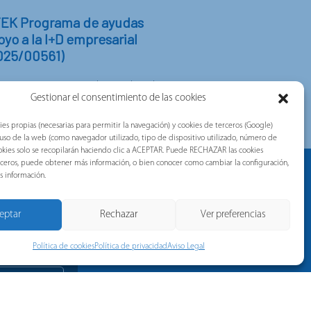
EK Programa de ayudas
yo a la I+D empresarial
025/00561)
K es un programa de ayudas de
Gestionar el consentimiento de las cookies
 a la I+D empresarial. Está
ciado por el Gobierno Vasco y...
ies propias (necesarias para permitir la navegación) y cookies de terceros (Google)
l uso de la web (como navegador utilizado, tipo de dispositivo utilizado, número de
 cookies solo se recopilarán haciendo clic a ACEPTAR. Puede RECHAZAR las cookies
erceros, puede obtener más información, o bien conocer como cambiar la configuración,
RA
s información.
Noticias
rónico y
eptar
Rechazar
Ver preferencias
noticias y
Política de cookies
Política de privacidad
Aviso Legal