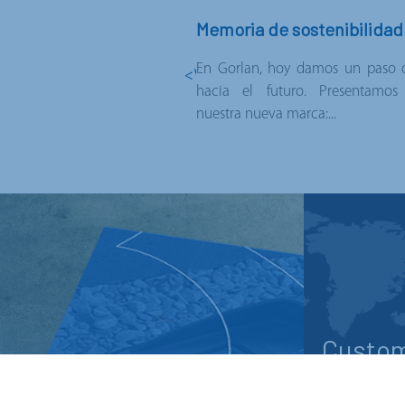
Memoria de sostenibilidad
En Gorlan, hoy damos un paso d
< VOLVER A LAS NOTICIAS
hacia el futuro. Presentamos Z
nuestra nueva marca:...
Custom
Descargas
Contacta con 
al cliente; e