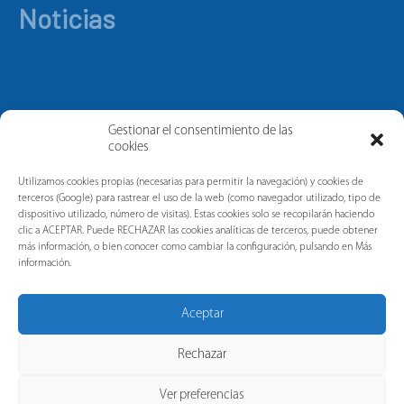
Noticias
Gestionar el consentimiento de las
cookies
Utilizamos cookies propias (necesarias para permitir la navegación) y cookies de
terceros (Google) para rastrear el uso de la web (como navegador utilizado, tipo de
dispositivo utilizado, número de visitas). Estas cookies solo se recopilarán haciendo
clic a ACEPTAR. Puede RECHAZAR las cookies analíticas de terceros, puede obtener
más información, o bien conocer como cambiar la configuración, pulsando en Más
información.
Aceptar
Rechazar
Ver preferencias