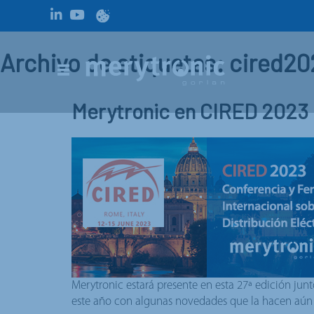
Archivo de etiquetas: cired2
Merytronic en CIRED 2023
Merytronic estará presente en esta 27ª edición jun
este año con algunas novedades que la hacen aún 