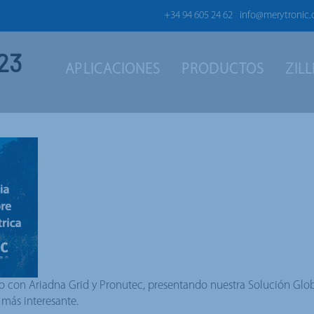
+34 94 605 24 62
info@merytronic
023
APLICACIONES
PRODUCTOS
ZIL
to con Ariadna Grid y Pronutec, presentando nuestra Solución Glob
más interesante.