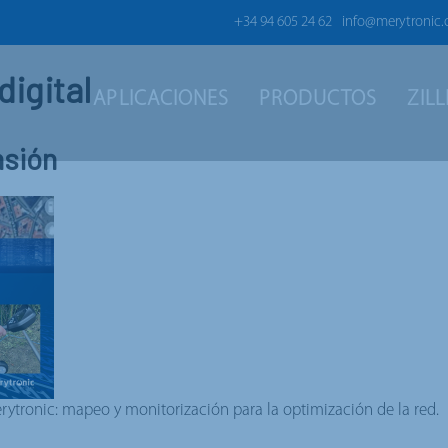
+34 94 605 24 62
info@merytronic
digital
APLICACIONES
PRODUCTOS
ZIL
nsión
erytronic: mapeo y monitorización para la optimización de la red.