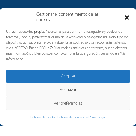
Gestionar el consentimiento de las
cookies
Noticias
Utilizamos cookies propias (necesarias para permitir la navegación) y cookies de
terceros (Google) para rastrear el uso de la web (como navegador utilizado, tipo de
dispositivo utilizado, número de visitas). Estas cookies solo se recopilarán haciendo
clic a ACEPTAR. Puede RECHAZAR las cookies analíticas de terceros, puede obtener
más información, o bien conocer como cambiar la configuración, pulsando en Más
información.
Aceptar
Rechazar
Ver preferencias
Política de cookies
Política de privacidad
Aviso Legal
© 2026 Copyright Merytronic, a
company