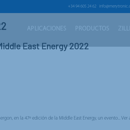
+34 94 605 24 62
info@merytronic
22
APLICACIONES
PRODUCTOS
ZIL
 Middle East Energy 2022
rgon, en la 47º edición de la Middle East Energy, un evento...
Ver 