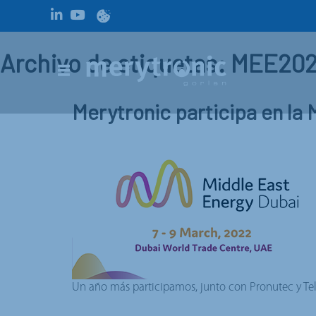
Archivo de etiquetas: MEE20
Merytronic participa en la
Un año más participamos, junto con Pronutec y Tele