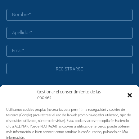
Gestionar el consentimiento de las
cookies
Noticias
Utilizamos cookies propias (necesarias para permitir la navegación) y cookies de
terceros (Google) para rastrear el uso de la web (como navegador utilizado, tipo de
dispositivo utilizado, número de visitas). Estas cookies solo se recopilarán haciendo
clic a ACEPTAR. Puede RECHAZAR las cookies analíticas de terceros, puede obtener
más información, o bien conocer como cambiar la configuración, pulsando en Más
información.