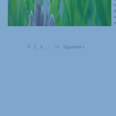
m
d
r
e
1
2
3
…
11
Siguiente »