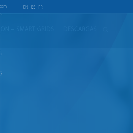
.com
EN
ES
FR
A
LION – SMART GRIDS
DESCARGAS
S
S
S