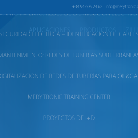
+34 94 605 24 62
info@merytronic
MANTENIMIENTO: REDES DE DISTRIBUCIÓN ELÉCTRIC
APLICACIONES
PRODUCTOS
ZIL
SEGURIDAD ELÉCTRICA – IDENTIFICACIÓN DE CABLE
MANTENIMIENTO: REDES DE TUBERIAS SUBTERRÁNEA
DIGITALIZACIÓN DE REDES DE TUBERÍAS PARA OIL&GA
MERYTRONIC TRAINING CENTER
PROYECTOS DE I+D