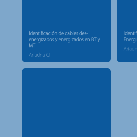
Identificación de cables des-
Identi
energizados y energizados en BT y
Energi
MT
Ariad
Ariadna CI