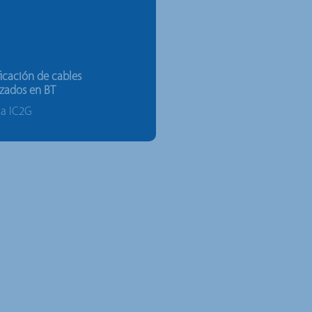
ficación de cables
zados en BT
na IC2G