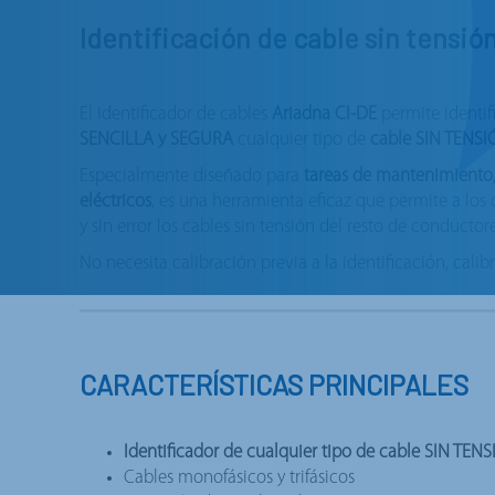
Identificación de cable sin tensió
El identificador de cables
Ariadna CI-DE
permite identi
SENCILLA y SEGURA
cualquier tipo de
cable SIN TENSI
Especialmente diseñado para
tareas de mantenimiento
eléctricos
, es una herramienta eficaz que permite a los 
y sin error los cables sin tensión del resto de conducto
No necesita calibración previa a la identificación, calib
CARACTERÍSTICAS PRINCIPALES
Identificador de cualquier tipo de cable SIN TEN
Cables monofásicos y trifásicos