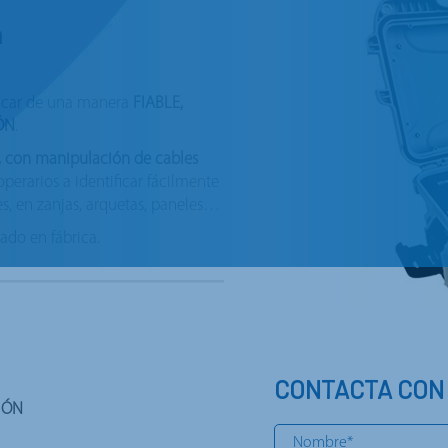
n
ficar de una manera
FIABLE,
ÓN
.
, con manipulación de cables
operarios a identificar fácilmente
res, en zanjas, arquetas, paneles…
rado en fábrica.
CONTACTA CON
SIÓN